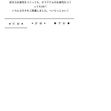
好きなお寿司をつくっても、オリジナルのお寿司をつく
ってもOK！
いろんなネタをご用意しました。へいらっしゃい！
● 詳 細 ●
◆ 予 約 ◆
■ 行 程 ■