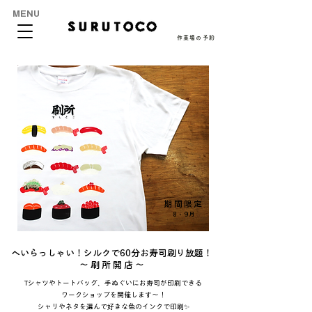
MENU
作業場の予約
期間限定
8・9月
へいらっしゃい！シルクで60分お寿司刷り放題！
～ 刷 所 開 店 ～
Tシャツやトートバッグ、手ぬぐいにお寿司が印刷できる
ワークショップを開催します～！
シャリやネタを選んで好きな色のインクで印刷✨