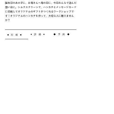
誕生日のあの子に、お母さんへ母の日に、今日みんなで遊んだ
想い出に。シルクスクリーンで、ハンカチとメッセージカード
に印刷してオリジナルのギフトがつくれるワークショップで
す！オリジナルのハンカチを作って、大切な人に贈りません
か？
● 詳 細 ●
◆ 予 約 ◆
■ 行 程 ■