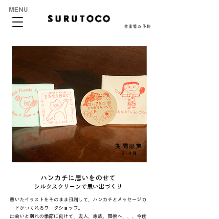
MENU
作業場の予約
期間限定
3・4月
ハンカチに思いをのせて
- シルクスクリーンで思い出づくり -
書いたイラストをそのまま印刷して、ハンカチとメッセージカ
ードがつくれるワークショップ。
出会いと別れの季節に向けて、友人、家族、同僚へ、、、今度