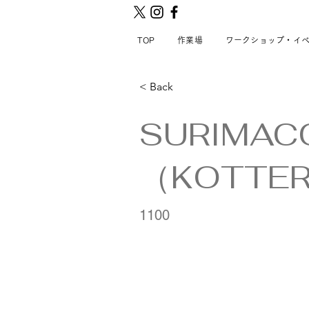
TOP
作業場
ワークショップ・イ
< Back
SURIMA
（KOTTE
1100