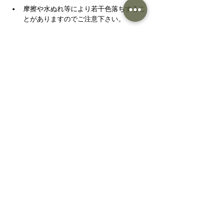
摩擦や水ぬれ等により若干色落ちするこ
とがありますのでご注意下さい。
一部にみられる黒い粒は綿カスと呼ばれ
るコットンの殻のかけらが残ったもの
で、汚れではございません。製造工程
上、避けられないものですので、あらか
じめご了承ください。
縫合の糸が見える場合がございます。
縫製品は若干サイズが異なる可能性がご
ざいます。生産ロットにより個体差がご
ざいます。

	１cm前後のズレはご了承くださ
い。
※モニターやブラウザなどによって、実際の
商品の色と異なって見える場合がございま
す。