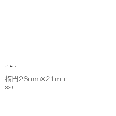
< Back
楕円28mm×21mm
330