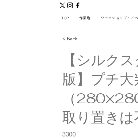
TOP
作業場
ワークショップ・イ
< Back
【シルクス
版】プチ大
（280×2
取り置きは
3300