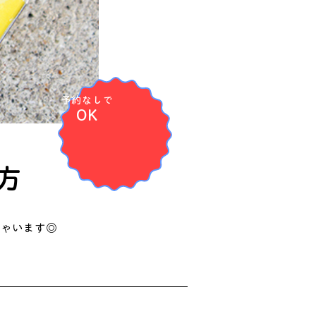
​予約なしで
OK
方
ちゃいます◎