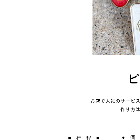
ピ
お店で人気のサービ
作り方
● 価
■ 行 程 ■