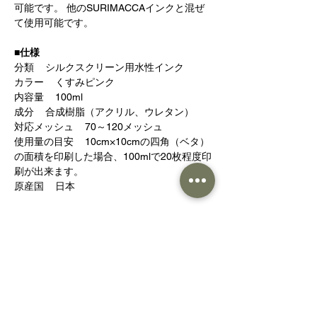
可能です。 他のSURIMACCAインクと混ぜ
て使用可能です。
■仕様
分類    シルクスクリーン用水性インク

カラー    くすみピンク

内容量    100ml

成分    合成樹脂（アクリル、ウレタン）

対応メッシュ    70～120メッシュ

使用量の目安    10cm×10cmの四角（ベタ）
の面積を印刷した場合、100mlで20枚程度印
刷が出来ます。

原産国    日本
■取扱注意点
・撥水加工が入ったものへの印刷は、インク
がのらない為ご注意ください。

・一部、化学繊維の種類によっては密着しづ
らいものがあります。
■配送について