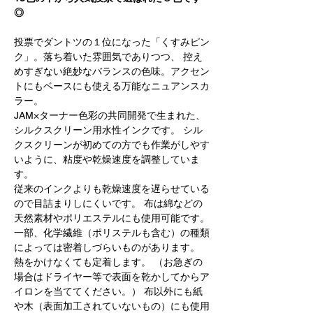
◎
投票でダントツの１位になった「くすみピン
ク」。落ち着いた雰囲気でありつつ、 控え
めすぎない絶妙なバランスの色味。アクセン
トにもベースにも使える万能なニュアンスカ
ラー。
JAM×ターナー色彩の共同開発で生まれた、
シルクスクリーン用水性インクです。 シル
クスクリーンが初めての方でも作業がしやす
いように、粘度や乾燥速度を調整していま
す。
従来のインクよりも乾燥速度を遅らせている
ので目詰まりしにくいです。 布は綿などの
天然素材やポリエステルにも使用可能です。
一部、化学繊維（ポリステルも含む）の種類
によっては密着しづらいものがあります。

熱をかけなくても定着します。 （お急ぎの
場合はドライヤー等で表面を乾かしてからア
イロンを当ててください。） 布以外にも紙
や木（表面加工されていないもの）にも使用