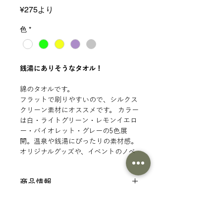
セ
¥275
より
ー
ル
色
*
価
格
銭湯にありそうなタオル！
綿のタオルです。
フラットで刷りやすいので、シルクス
クリーン素材にオススメです。 カラー
は白・ライトグリーン・レモンイエロ
ー・バイオレット・グレーの5色展
開。温泉や銭湯にぴったりの素材感。
オリジナルグッズや、イベントのノベ
ルティとしても大活躍！
商品情報
仕様
印刷範囲
サイズ：約340×850mm
素材： 綿100%