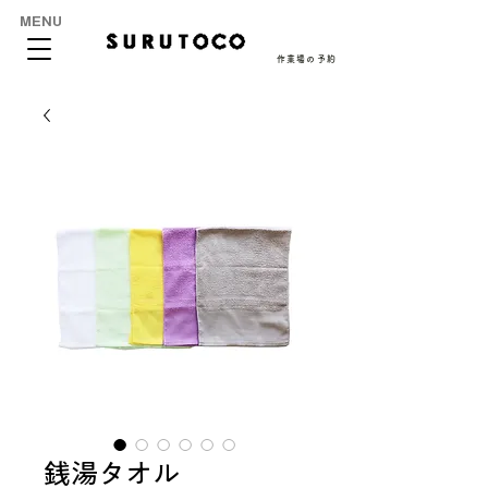
MENU
作業場の予約
銭湯タオル