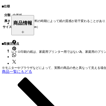
■仕様
分類
中厚紙
厚さ
85g/㎡ ※原材料の時期によって紙の質感が若干変わることがあり
商品情報
サイズ
A3（297×420mm）
SURIMACCAインク 〇
■取扱注意点
もこもこ・モケモケ △
箔・フロック △
レトロ印刷の紙は、家庭用プリンター用ではない為、家庭用のプリ
ツヤプリ △
プラスチゾルインク ✕
※モニターやブラウザなどによって、実際の商品の色と異なって見える場
※熱を加える加工は紙が反りやすく
商品一覧にもどる
なります。