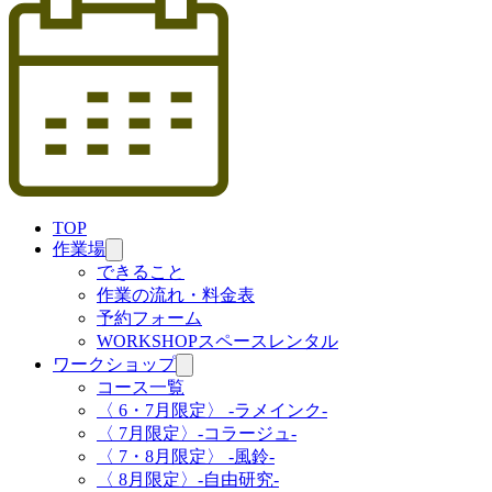
TOP
作業場
できること
作業の流れ・料金表
予約フォーム
WORKSHOPスペースレンタル
ワークショップ
コース一覧
〈 6・7月限定〉 -ラメインク-
〈 7月限定〉-コラージュ-
〈 7・8月限定〉 -風鈴-
〈 8月限定〉-自由研究-