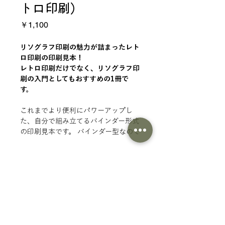
トロ印刷）
価
￥1,100
格
リソグラフ印刷の魅力が詰まったレト
ロ印刷の印刷見本！
レトロ印刷だけでなく、リソグラフ印
刷の入門としてもおすすめの1冊で
す。
これまでより便利にパワーアップし
た、自分で組み立てるバインダー形式
の印刷見本です。 バインダー型なので
並べ方を変えたり、自分の作品・JAM
置きも一緒に保存が可能。カスタムし
商品情報
て自分だけのオリジナル見本帖にして
下さい◎
レトロ印刷の色見本
セット内容
レトロ印刷のあそびかた
レトロ印刷を初めて知る方に、一
商品一覧にもどる