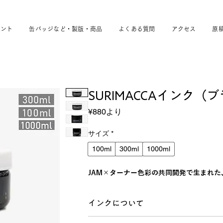
ベント
缶バッジなど・製版・商品
よくある質問
アクセス
原
SURIMACCAインク（
セ
¥880
より
ー
ル
サイズ
*
価
100ml
300ml
1000ml
格
JAM×ターナー色彩の共同開発で生まれ
インクについて
JAM×ターナー色彩の共同開発で生まれ