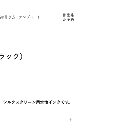
作業場
稿の作り方・テンプレート
の予約
ブラック）
た、シルクスクリーン用水性インクです。
た、シルクスクリーン用水性インクです。