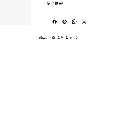
商品情報
シルクスクリーンが初めての方でも作業が
しています。
仕様
従来のインクよりも乾燥速度を遅らせてい
分類：シルクスクリーン用水性インク
などの天然素材やポリエステルにも使用可
内容量 ：100ml、300ml、1000ml
含む）の種類によっては密着しづらいもの
成分：合成樹脂（アクリル、ウレタン）
熱をかけなくても定着します。 （お急ぎ
対応メッシュ：70～120メッシュ
商品一覧にもどる
らアイロンを当ててください。） 布以外
原産国：日本
の）にも使用可能です。 他のSURIMAC
取扱注意点
SURIMACCAインクについて
撥水加工等、特殊な加工が施されている素
※SURIMACCAのページに移動します。
は密着しない為ご注意ください。
一部、化学繊維の種類によっては密着しづ
業務用ではありません。製品の印刷に使用
がりをご確認ください。
インクの性質上、濃い地への印刷は色が若
ⓒJAM SURUTOCO
ください。