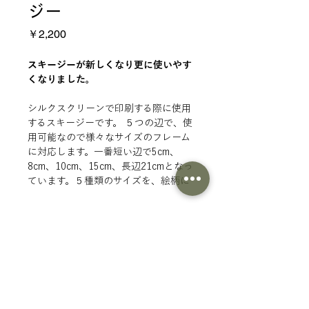
ジー
価
￥2,200
格
スキージーが新しくなり更に使いやす
くなりました。
シルクスクリーンで印刷する際に使用
するスキージーです。 ５つの辺で、使
用可能なので様々なサイズのフレーム
に対応します。一番短い辺で5cm、
8cm、10cm、15cm、長辺21cmとなっ
ています。５種類のサイズを、絵柄に
合わせて使う辺を変えてご利用下さ
い。（持ち方は写真２枚目を参考）
商品情報
版に負荷がかかり過ぎない様に、角を
若干削った状態で出荷しております。
仕様
絵柄ギリギリの箇所でなく、左右に余
分類： シルクスクリーン用品
裕の出来る辺をご使用下さいませ。
サイズ： 短辺5cm～長辺21cm
素材： ウレタンゴム
※SURIMACCAセットに入っているも
商品一覧にもどる
硬度： 90