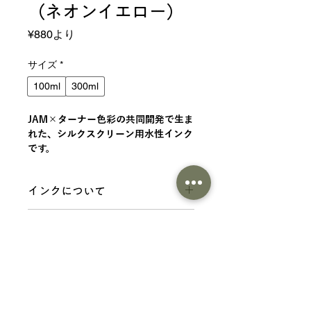
（ネオンイエロー）
セ
¥880
より
ー
ル
サイズ
*
価
100ml
300ml
格
JAM×ターナー色彩の共同開発で生ま
れた、シルクスクリーン用水性インク
です。
インクについて
JAM×ターナー色彩の共同開発で生ま
商品情報
れた、シルクスクリーン用水性インク
です。 シルクスクリーンが初めての方
仕様
でも作業がしやすいように、粘度や乾
分類：シルクスクリーン用水性インク
燥速度を調整しています。
内容量 ：100ml、300ml
従来のインクよりも乾燥速度を遅らせ
成分：合成樹脂（アクリル、ウレタ
ているので目詰まりしにくいです。 布
商品一覧にもどる