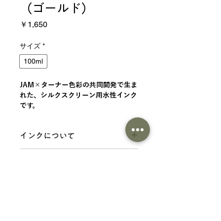
（ゴールド）
価
￥1,650
格
サイズ
*
100ml
JAM×ターナー色彩の共同開発で生ま
れた、シルクスクリーン用水性インク
です。
インクについて
JAM×ターナー色彩の共同開発で生ま
商品情報
れた、シルクスクリーン用水性インク
です。 シルクスクリーンが初めての方
仕様
でも作業がしやすいように、粘度や乾
分類：シルクスクリーン用水性インク
燥速度を調整しています。
内容量 ：100ml、300ml
従来のインクよりも乾燥速度を遅らせ
成分：合成樹脂（アクリル、ウレタ
ているので目詰まりしにくいです。 布
商品一覧にもどる