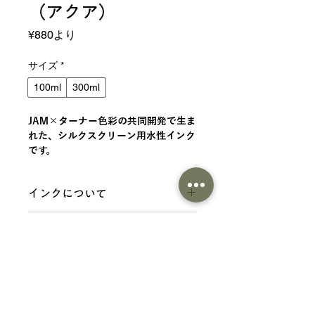
（アクア）
セ
¥880
より
ー
ル
サイズ
*
価
100ml
300ml
格
JAM×ターナー色彩の共同開発で生ま
れた、シルクスクリーン用水性インク
です。
インクについて
JAM×ターナー色彩の共同開発で生ま
商品情報
れた、シルクスクリーン用水性インク
です。 シルクスクリーンが初めての方
仕様
でも作業がしやすいように、粘度や乾
分類：シルクスクリーン用水性インク
燥速度を調整しています。
内容量 ：100ml、300ml
従来のインクよりも乾燥速度を遅らせ
成分：合成樹脂（アクリル、ウレタ
ているので目詰まりしにくいです。 布
商品一覧にもどる