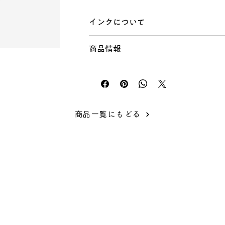
インクについて
JAM×ターナー色彩の共同開発で生まれ
商品情報
シルクスクリーンが初めての方でも作業が
しています。
仕様
従来のインクよりも乾燥速度を遅らせてい
分類：シルクスクリーン用水性インク
などの天然素材やポリエステルにも使用可
内容量 ：100ml、300ml
含む）の種類によっては密着しづらいもの
成分：合成樹脂（アクリル、ウレタン）
熱をかけなくても定着します。 （お急ぎ
対応メッシュ：70～120メッシュ
商品一覧にもどる
らアイロンを当ててください。） 布以外
原産国：日本
の）にも使用可能です。 他のSURIMAC
取扱注意点
SURIMACCAインクについて
撥水加工等、特殊な加工が施されている素
※SURIMACCAのページに移動します。
は密着しない為ご注意ください。
一部、化学繊維の種類によっては密着しづ
業務用ではありません。製品の印刷に使用
がりをご確認ください。
インクの性質上、濃い地への印刷は色が若
ⓒJAM SURUTOCO
ください。