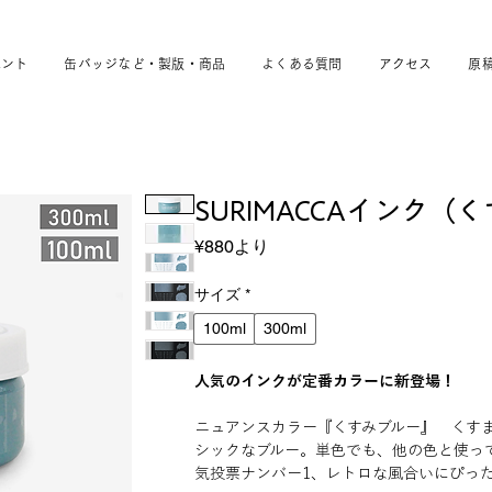
ベント
缶バッジなど・製版・商品
よくある質問
アクセス
原
SURIMACCAインク（
セ
¥880
より
ー
ル
サイズ
*
価
100ml
300ml
格
人気のインクが定番カラーに新登場！
ニュアンスカラー『くすみブルー』 くす
シックなブルー。単色でも、他の色と使っ
気投票ナンバー1、レトロな風合いにぴっ