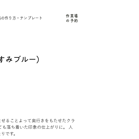
作業場
稿の作り方・テンプレート
の予約
くすみブルー）
ませることよって奥行きをもたせたクラ
ても落ち着いた印象の仕上がりに。 人
たりです。