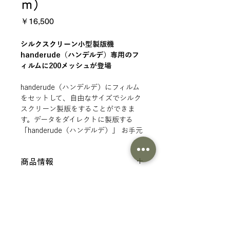
ｍ）
価
￥16,500
格
シルクスクリーン小型製版機
handerude（ハンデルデ）専用のフ
ィルムに200メッシュが登場
handerude（ハンデルデ）にフィルム
をセットして、自由なサイズでシルク
スクリーン製版をすることができま
す。データをダイレクトに製版する
「handerude（ハンデルデ）」 お手元
で手軽にシルクスクリーンをはじめら
れます！フィルムはロール状になって
商品情報
おり、必要な長さでカットする仕様で
す。電解マーキングでの使用を推奨し
仕様
ております。
使用方法
分類 ： デジタルシルクスクリーン製
版（handerude）専用フィルム
フィルムについて詳しく紹介していま
材質 ： ポリエステル
す。
原産国 ： 日本
handerudeフィルムの特徴