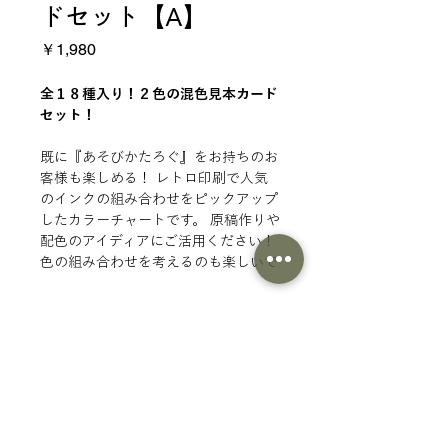
ドセット【A】
価
￥1,980
格
全１８種入り！２色の混色見本カード
セット！
既に『あそびかたろぐ』をお持ちのお
客様も楽しめる！ レトロ印刷で人気
のインクの組み合わせをピックアップ
したカラーチャートです。 原稿作りや
配色のアイディアにご活用ください！
色の組み合わせを考えるのも楽しいで
すが、気になるのが混色した時の発
色。 インクとインクの重なる部分は
商品情報
色が混ざり、上に重ねたインクが強く
発色します。
仕様
インクの組み合わせ ： 青・赤 ｜
水・もも ｜蛍光ピンク・黄 ｜ラム
ネ・蛍光レッド ｜水・黄 ｜ミン
商品一覧にもどる
ト・コーラル ｜濃紺・蛍光レッド