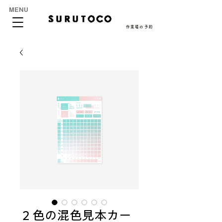
MENU
作業場の予約
２色の混色見本カー