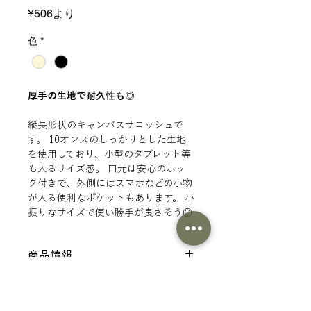
セ
¥506
より
ー
ル
色
*
価
格
厚手の生地で耐久性も◎
縦長形状のキャンバスサコッシュで
す。 10オンスのしっかりとした生地
を使用しており、小型のタブレット等
も入るサイズ感。 口元は安心のホッ
ク付きで、外側にはスマホなどの小物
が入る便利なポケットもあります。 小
振りなサイズで使い勝手が良さそう◎
シルクスクリーンはXSサイズのワン
ポイントデザインがオススメ！
商品情報
仕様
印刷範囲
サイズ：(本体)約170×240mm・(シ
ョルダー部分)約10×1150mm