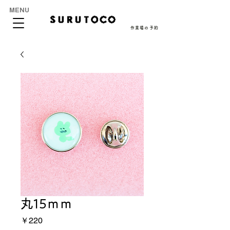
MENU
作業場の予約
丸15ｍｍ
価
￥220