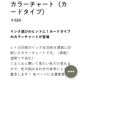
カラーチャート（カ
ードタイプ）
価
￥550
格
インク選びのヒントに！カードタイプ
のカラーチャートが登場
レトロ印刷のインク全34色を厚紙に印
刷したカラーチャートです。（表紙/
透明ツヤ含む）
くるくると開いて見たい色だけ見れる
ので、色の組み合わせの参考にとても
重宝します！ 各ページには濃度差、
線・白抜き線、細かい文字の印字見本
が印刷されています。手のひらサイズ
商品情報
で持ち運びにも便利です。
仕様
サイズ ： 40×120mm
紙 ：（表紙）ねずみ・（中）しろ・