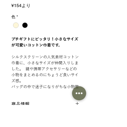
セ
¥154
より
ー
ル
色
*
価
格
プチ
ギフトにピッタリ！小さなサイズ
が可愛いコットン巾着です。
シルクスクリーンの人気素材コットン
巾着に、小さなサイズが仲間入りしま
した。 鍵や携帯アクセサリーなどの
小物をまとめるのにちょうど良いサイ
ズ感。
バッグの中で迷子になりがちな小物整
理にも便利です。 お菓子やアクセサリ
ーなどを入れたり、オリジナルグッズ
商品情報
にもオススメのアイテムです。 XSサ
イズでワンポイントを刷るのも◎
仕様
印刷範囲
サイズ：約100×130mm(マチなし)
素材：コットン他