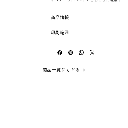
イベントのノベルティとしても大活躍！
商品情報
仕様
印刷範囲
サイズ：約20×20cm
素材 ：綿
印刷可能範囲目安：W190×H180mm
おすすめ製版サイズ ：XS～Sサイズ
取扱注意点
・手洗い可。プリント部分にはもみ洗いは
い。
商品一覧にもどる
・生産ロットにより個体差が生じ、若干サ
ⓒJAM SURUTOCO