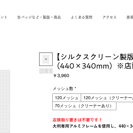
ベント
缶バッジなど・製版・商品
よくある質問
アクセス
原
【シルクスクリーン製
（440×340mm）※
価
￥3,960
格
メッシュ数
*
120メッシュ
120メッシュ（クリーナ
70メッシュ（クリーナーあり）
店頭取り置きは不要です！
大判専用アルミフレームを使用し、440×3