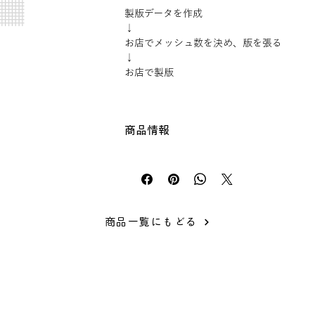
製版データを作成
↓
お店でメッシュ数を決め、版を張る
↓
お店で製版
■仕様
分類 デジタルシルクスクリーン製版
商品情報
材質 ポリエステル
メッシュ数： 70メッシュ、120メッシュ
SURIMACCA専用シルクスクリーン製版
原産国 日本
印刷可能範囲 280mm×280mm
※ご使用のフレームに応じて作成下さい。
■メッシュの選び方
商品一覧にもどる
「メッシュ早見表」をご参照ください。
■取扱注意点
SURIMACCAフレームでは利用できません
シート状の版をフレームに張るため、張り
す。