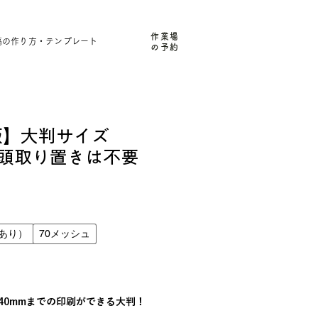
作業場
稿の作り方・テンプレート
の予約
版】大判サイズ
店頭取り置きは不要
ーあり）
70メッシュ
40mmまでの印刷ができる大判！