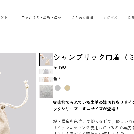
ベント
缶バッジなど・製版・商品
よくある質問
アクセス
原
シャンブリック巾着（
価
￥198
格
色
*
従来捨てられていた生地の端切れをリサイ
ックシリーズ！ミニサイズが登場！
縦・横糸を色違いで織り交ぜて、優しい雰
サイクルコットンを使用しているので再度染