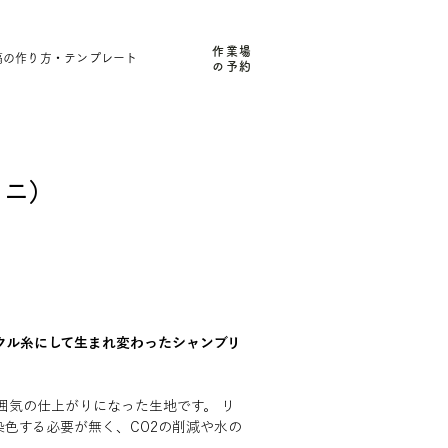
作業場
稿の作り方・テンプレート
の予約
ミニ）
クル糸にして生まれ変わったシャンブリ
囲気の仕上がりになった生地です。 リ
色する必要が無く、CO2の削減や水の