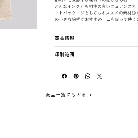
節約にも貢献する環境への優しさも◎
どんなインクとも相性の良いニュアンスカ
フトパッケージとしてもオススメの素材◎
の小さな絵柄がおすすめ！口を絞って使う
◎
商品情報
仕様
印刷範囲
サイズ： 約100×130mm(マチなし)
素材： コットン、ポリエステル
印刷可能範囲目安： W60×H70mm
厚み： 約5oz
おすすめ製版サイズ： XSサイズ
取扱注意点
・手洗い可。プリント部分にはもみ洗いは
い。
商品一覧にもどる
・摩擦や水ぬれ等により若干色落ちするこ
・一部にみられる黒い粒は綿カスと呼ばれ
で、汚れではございません。製造状避けら
ください。
・縫製品は若干サイズが異なる可能性がご
ざいます。１cm前後のズレはご了承くださ