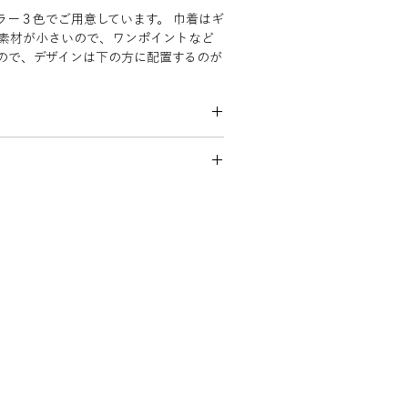
ラー３色でご用意しています。 巾着はギ
 素材が小さいので、ワンポイントなど
ので、デザインは下の方に配置するのが
避け、直接アイロンはかけないで下さ
とがありますのでご注意下さい。
るコットンの殻のかけらが残ったもの
れないものですので、あらかじめご了承
ざいます。生産ロットにより個体差がご
い。