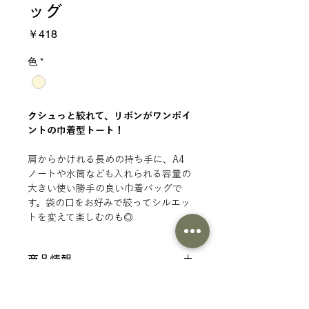
ッグ
価
￥418
格
色
*
クシュっと絞れて、リボンがワンポイ
ントの巾着型トート！
肩からかけれる長めの持ち手に、A4
ノートや水筒なども入れられる容量の
大きい使い勝手の良い巾着バッグで
す。袋の口をお好みで絞ってシルエッ
トを変えて楽しむのも◎
商品情報
仕様
印刷範囲
サイズ：（本体）約400×350mm・