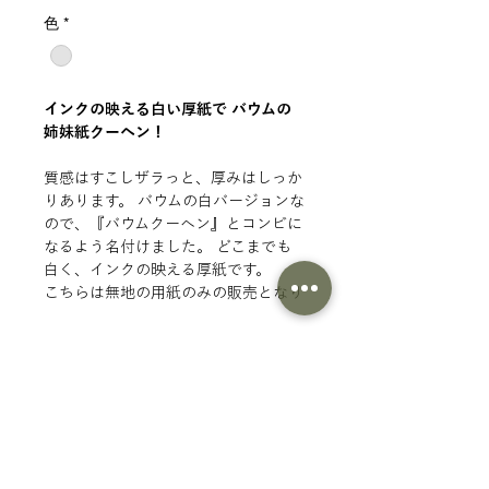
格
色
*
インクの映える白い厚紙で バウムの
姉妹紙クーヘン！
質感はすこしザラっと、厚みはしっか
りあります。 バウムの白バージョンな
ので、『バウムクーヘン』とコンビに
なるよう名付けました。 どこまでも
白く、インクの映える厚紙です。
こちらは無地の用紙のみの販売となり
ます。印刷注文ではありません。
商品情報
■仕様
分
厚紙
SURIMACCAインク 〇
類
もこもこ・モケモケ 〇
厚
235g/㎡ ※原材料の時期によって
箔・フロック 〇
さ
紙の質感が若干変わることがあり
ツヤプリ 〇
ます。
商品一覧にもどる