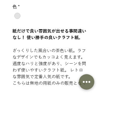
格
色
*
紙だけで良い雰囲気が出せる事間違い
なし！ 使い勝手の良いクラフト紙。
ざっくりした風合いの茶色い紙。ラフ
なデザインでもカッコよく見えます。
適度なハリと強度があり、シーンを問
わず使いやすいクラフト紙。 レトロ
な雰囲気で定番人気の紙です。
こちらは無地の用紙のみの販売となり
ます。印刷注文ではありません。
商品情報
■仕様
分
ペラ紙
SURIMACCAインク 〇
類
もこもこ・モケモケ △
厚
70g/㎡ ※原材料の時期によって紙
箔・フロック △
さ
の質感が若干変わることがありま
ツヤプリ △
す。
商品一覧にもどる