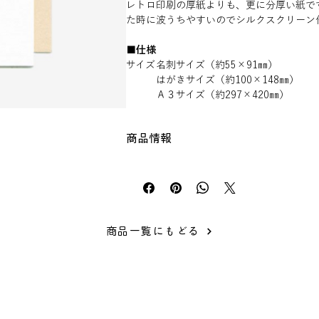
レトロ印刷の厚紙よりも、更に分厚い紙で
た時に波うちやすいのでシルクスクリーン
■仕様
サイズ
名刺サイズ（約55×91㎜）
はがきサイズ（約100×148㎜）
Ａ３サイズ（約297×420㎜）
厚み
約１mm
カラー
ホワイト・きなこ
商品情報
※印刷納品は承っておりません。
SURIMACCAインク 〇
■取扱注意点
もこもこ・モケモケ 〇
はがきとしてご使用される場合は、84
箔・フロック 〇
レトロ印刷ではご注文いただけません。
ツヤプリ 〇
インクジェット・レーザープリンターに
プラスチゾルインク ✕
※モニターやブラウザなどによって、実際
商品一覧にもどる
※熱を加える加工は紙が反りやすくなりま
います。