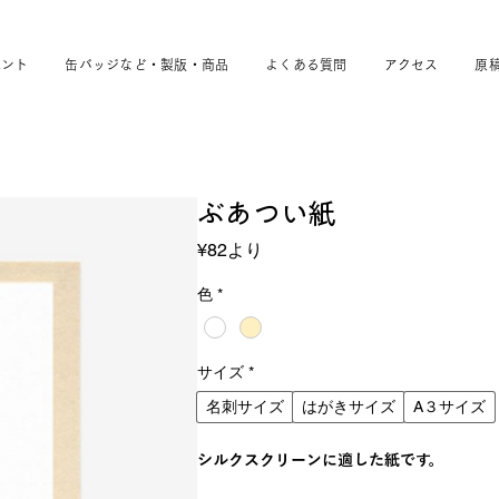
ベント
缶バッジなど・製版・商品
よくある質問
アクセス
原
ぶあつい紙
セ
¥82
より
ー
ル
色
*
価
格
サイズ
*
名刺サイズ
はがきサイズ
A３サイズ
シルクスクリーンに適した紙です。