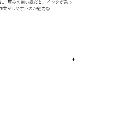
す。 厚みの無い紙だと、インクが乗っ
作業がしやすいのが魅力◎
円切手でご郵送ください。
は適しません。
の商品の色と異なって見える場合がござ
す。