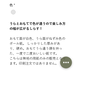
格
色
*
うらとおもてで色が違うので楽しみ方
の幅が広がるしらす！
おもて面が白色、うら面がねずみ色の
ボール紙。 しっかりした厚みがあ
り、硬め。おもてうら違う顔を持っ
た、一度で二度おいしい紙です。
こちらは無地の用紙のみの販売となり
ます。印刷注文ではありません。
■仕様
商品情報
分
厚紙
類
SURIMACCAインク 〇
厚
270g/㎡ ※原材料の時期によって
もこもこ・モケモケ 〇
さ
紙の質感が若干変わることがあり
箔・フロック 〇
ます。
ツヤプリ 〇
サ
A3（297×420mm）
商品一覧にもどる